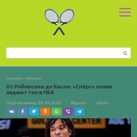
Перейти
к
контенту
Поиск:
Главная
»
Журнал
От Робинсона до Касла: «Спёрс» снова
задают тон в НБА
Опубликовано:
30.04.2025
Журнал
admin