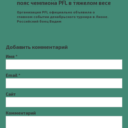
пояс чемпиона PFL в тяжелом весе
Организация PFL официально объявила о
главном событии декабрьского турнира в Лионе.
Российский боец Вадим
Добавить комментарий
Имя
*
Email
*
Сайт
Комментарий