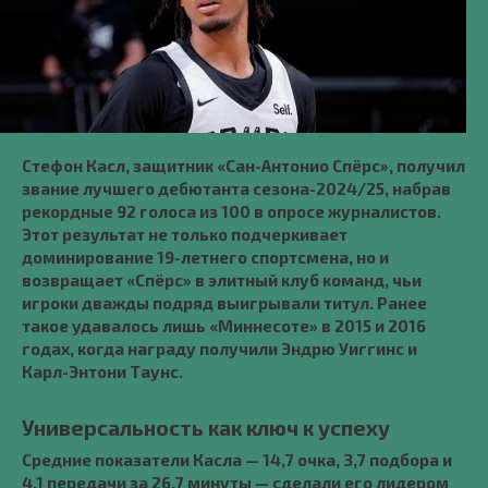
Стефон Касл, защитник «Сан-Антонио Спёрс», получил
звание лучшего дебютанта сезона-2024/25, набрав
рекордные 92 голоса из 100 в опросе журналистов.
Этот результат не только подчеркивает
доминирование 19-летнего спортсмена, но и
возвращает «Спёрс» в элитный клуб команд, чьи
игроки дважды подряд выигрывали титул. Ранее
такое удавалось лишь «Миннесоте» в 2015 и 2016
годах, когда награду получили Эндрю Уиггинс и
Карл-Энтони Таунс.
Универсальность как ключ к успеху
Средние показатели Касла — 14,7 очка, 3,7 подбора и
4,1 передачи за 26,7 минуты — сделали его лидером