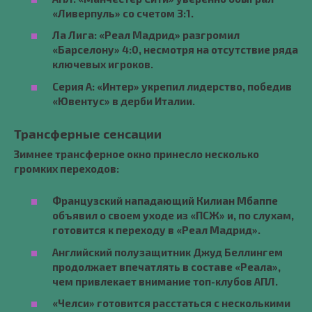
«Ливерпуль» со счетом 3:1.
Ла Лига: «Реал Мадрид» разгромил
«Барселону» 4:0, несмотря на отсутствие ряда
ключевых игроков.
Серия А: «Интер» укрепил лидерство, победив
«Ювентус» в дерби Италии.
Трансферные сенсации
Зимнее трансферное окно принесло несколько
громких переходов:
Французский нападающий Килиан Мбаппе
объявил о своем уходе из «ПСЖ» и, по слухам,
готовится к переходу в «Реал Мадрид».
Английский полузащитник Джуд Беллингем
продолжает впечатлять в составе «Реала»,
чем привлекает внимание топ-клубов АПЛ.
«Челси» готовится расстаться с несколькими