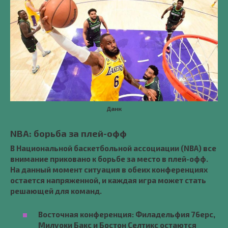
Данк
NBA: борьба за плей-офф
В Национальной баскетбольной ассоциации (NBA) все
внимание приковано к борьбе за место в плей-офф.
На данный момент ситуация в обеих конференциях
остается напряженной, и каждая игра может стать
решающей для команд.
Восточная конференция: Филадельфия 76ерс,
Милуоки Бакс и Бостон Селтикс остаются