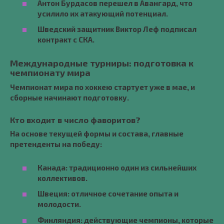
Антон Бурдасов перешел в Авангард, что
усилило их атакующий потенциал.
Шведский защитник Виктор Леф подписал
контракт с СКА.
Международные турниры: подготовка к
чемпионату мира
Чемпионат мира по хоккею стартует уже в мае, и
сборные начинают подготовку.
Кто входит в число фаворитов?
На основе текущей формы и состава, главные
претенденты на победу:
Канада: традиционно один из сильнейших
коллективов.
Швеция: отличное сочетание опыта и
молодости.
Финляндия: действующие чемпионы, которые