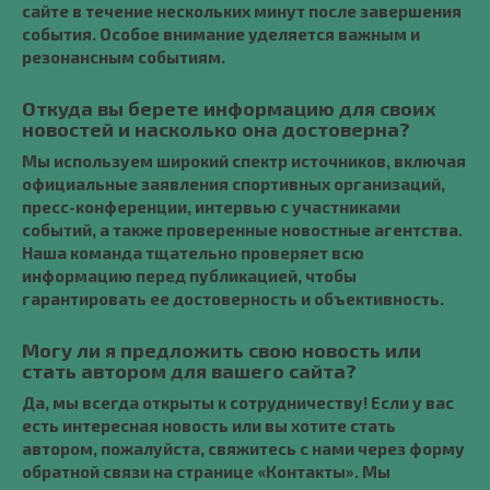
сайте в течение нескольких минут после завершения
события. Особое внимание уделяется важным и
резонансным событиям.
Откуда вы берете информацию для своих
новостей и насколько она достоверна?
Мы используем широкий спектр источников, включая
официальные заявления спортивных организаций,
пресс-конференции, интервью с участниками
событий, а также проверенные новостные агентства.
Наша команда тщательно проверяет всю
информацию перед публикацией, чтобы
гарантировать ее достоверность и объективность.
Могу ли я предложить свою новость или
стать автором для вашего сайта?
Да, мы всегда открыты к сотрудничеству! Если у вас
есть интересная новость или вы хотите стать
автором, пожалуйста, свяжитесь с нами через форму
обратной связи на странице «Контакты». Мы