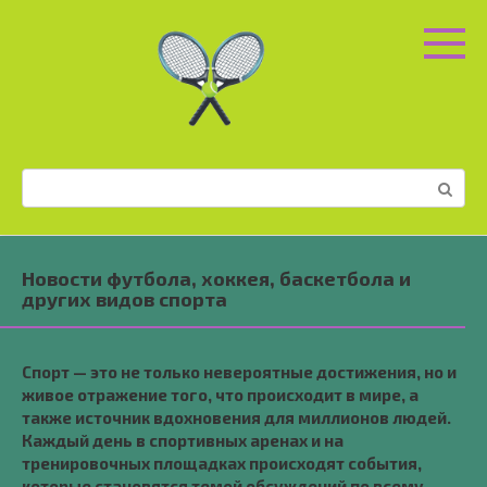
Перейти
к
контенту
Поиск:
Новости футбола, хоккея, баскетбола и
других видов спорта
Спорт — это не только невероятные достижения, но и
живое отражение того, что происходит в мире, а
также источник вдохновения для миллионов людей.
Каждый день в спортивных аренах и на
тренировочных площадках происходят события,
которые становятся темой обсуждений по всему