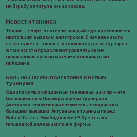
на борьбу за титул в конце сезона.
Новости тенниса
Теннис — спорт, в котором каждый турнир становится
настоящим вызовом для игроков. С начала нового
сезона уже состоялось несколько крупных турниров,
а теннисисты продолжают удивлять своих
поклонников яркими матчами и непростыми
победами.
Большой шлем: подготовка к новым
турнирам
Один из самых ожидаемых турнирных циклов — это
Большой шлем. После успешных турниров в
Австралии, спортсмены готовятся к следующим
большим вызовам. Актуальные турниры перед
Roland Garros, Уимблдоном и US Open стали
площадкой для закрепления формы.