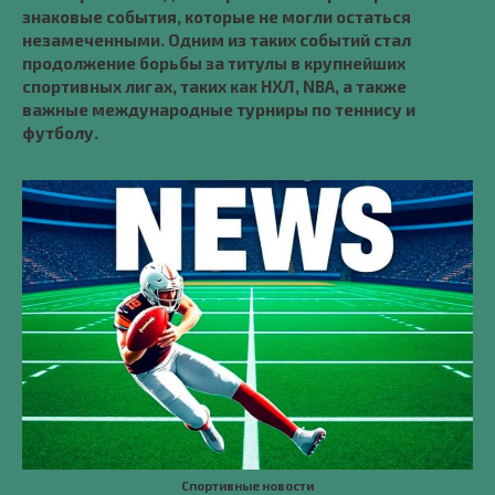
знаковые события, которые не могли остаться
незамеченными. Одним из таких событий стал
продолжение борьбы за титулы в крупнейших
спортивных лигах, таких как НХЛ, NBA, а также
важные международные турниры по теннису и
футболу.
Спортивные новости