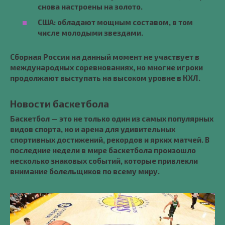
снова настроены на золото.
США: обладают мощным составом, в том
числе молодыми звездами.
Сборная России на данный момент не участвует в
международных соревнованиях, но многие игроки
продолжают выступать на высоком уровне в КХЛ.
Новости баскетбола
Баскетбол — это не только один из самых популярных
видов спорта, но и арена для удивительных
спортивных достижений, рекордов и ярких матчей. В
последние недели в мире баскетбола произошло
несколько знаковых событий, которые привлекли
внимание болельщиков по всему миру.