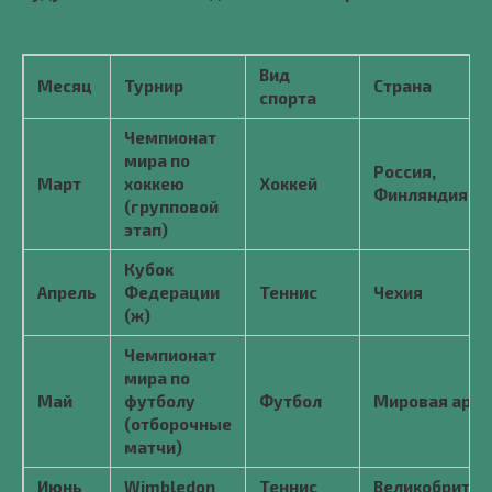
Вид
Месяц
Турнир
Страна
спорта
Чемпионат
мира по
Россия,
Март
хоккею
Хоккей
Финляндия
(групповой
этап)
Кубок
Апрель
Федерации
Теннис
Чехия
(ж)
Чемпионат
мира по
Май
футболу
Футбол
Мировая арен
(отборочные
матчи)
Июнь
Wimbledon
Теннис
Великобритан