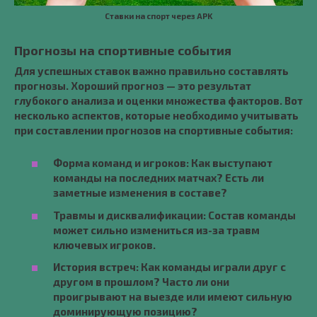
Ставки на спорт через APK
Прогнозы на спортивные события
Для успешных ставок важно правильно составлять
прогнозы. Хороший прогноз — это результат
глубокого анализа и оценки множества факторов. Вот
несколько аспектов, которые необходимо учитывать
при составлении прогнозов на спортивные события:
Форма команд и игроков: Как выступают
команды на последних матчах? Есть ли
заметные изменения в составе?
Травмы и дисквалификации: Состав команды
может сильно измениться из-за травм
ключевых игроков.
История встреч: Как команды играли друг с
другом в прошлом? Часто ли они
проигрывают на выезде или имеют сильную
доминирующую позицию?