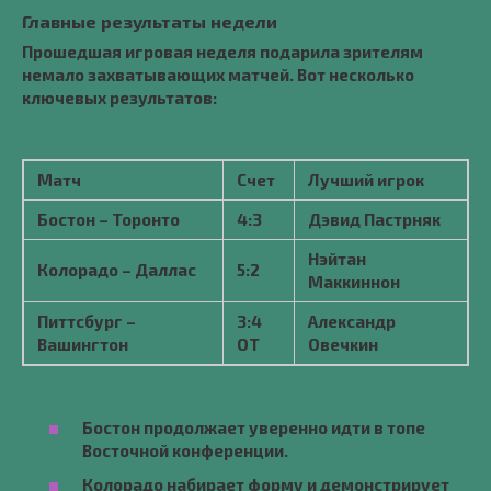
Главные результаты недели
Прошедшая игровая неделя подарила зрителям
немало захватывающих матчей. Вот несколько
ключевых результатов:
Матч
Счет
Лучший игрок
Бостон – Торонто
4:3
Дэвид Пастрняк
Нэйтан
Колорадо – Даллас
5:2
Маккиннон
Питтсбург –
3:4
Александр
Вашингтон
ОТ
Овечкин
Бостон продолжает уверенно идти в топе
Восточной конференции.
Колорадо набирает форму и демонстрирует