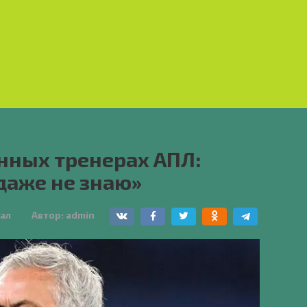
нных тренерах АПЛ:
даже не знаю»
ал
Автор:
admin