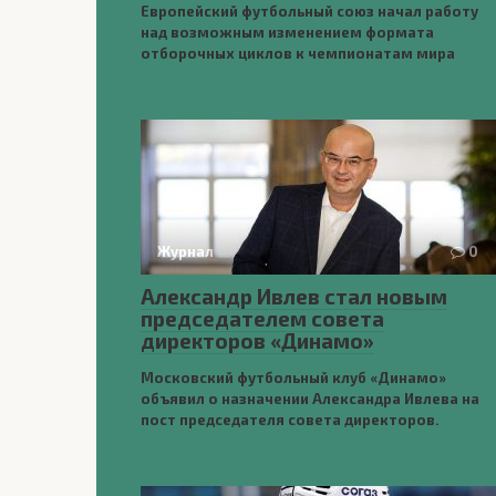
Европейский футбольный союз начал работу
над возможным изменением формата
отборочных циклов к чемпионатам мира
Журнал
0
Александр Ивлев стал новым
председателем совета
директоров «Динамо»
Московский футбольный клуб «Динамо»
объявил о назначении Александра Ивлева на
пост председателя совета директоров.