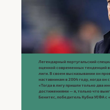
Легендарный португальский специ
оценкой современных тенденций в
лиги. В своем высказывании он пр
наставникам в 2004 году, когда он
«Тогда в лигу пришли только два и
достижениями — я, только что выиг
Бенитес, победитель Кубка УЕФА с