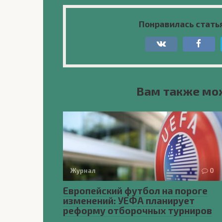
Понравилась стать
Вам также мо
Журнал
0
Европейский футбол на пороге
изменений: УЕФА планирует
реформу отборочных турниров