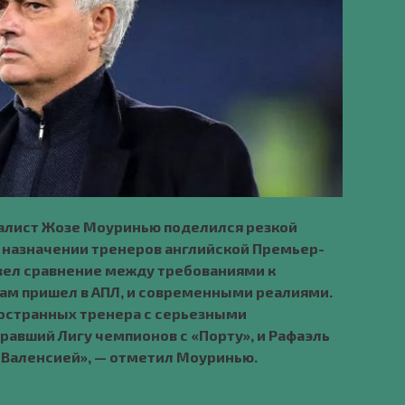
алист Жозе Моуринью поделился резкой
 назначении тренеров английской Премьер-
овел сравнение между требованиями к
 сам пришел в АПЛ, и современными реалиями.
ностранных тренера с серьезными
равший Лигу чемпионов с «Порту», и Рафаэль
 «Валенсией», — отметил Моуринью.