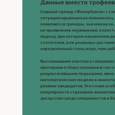
Данные вместо трофеев:
Главный тренер «Фенербахче» с со
ситуация кардинально изменилась.
появляются тренеры, чьи имена он д
не проявление неуважения, а конс
подход, при котором назначения д
статистики, а не реальных достиж
определенный стиль игры, чем доби
Высказывание опытного специалис
критериев отбора тренеров в топ-
результативными подходами, явно 
математические модели и аналити
резюме кандидатов. Эти слова осо
популярности «тренеров-аналитико
дискуссии среди специалистов и б