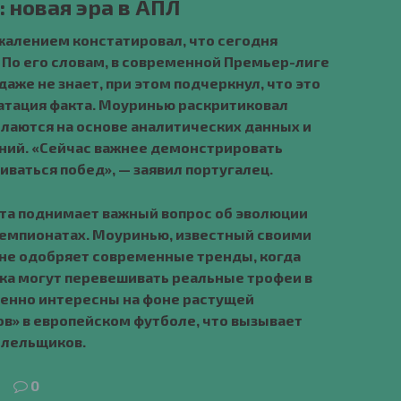
 новая эра в АПЛ
жалением констатировал, что сегодня
 По его словам, в современной Премьер-лиге
аже не знает, при этом подчеркнул, что это
татация факта. Моуринью раскритиковал
елаются на основе аналитических данных и
ений. «Сейчас важнее демонстрировать
ваться побед», — заявил португалец.
та поднимает важный вопрос об эволюции
чемпионатах. Моуринью, известный своими
не одобряет современные тренды, когда
ка могут перевешивать реальные трофеи в
бенно интересны на фоне растущей
в» в европейском футболе, что вызывает
олельщиков.
0