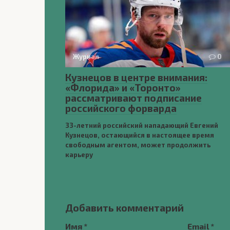
Журнал
0
Кузнецов в центре внимания:
«Флорида» и «Торонто»
рассматривают подписание
российского форварда
33-летний российский нападающий Евгений
Кузнецов, остающийся в настоящее время
свободным агентом, может продолжить
карьеру
Добавить комментарий
Имя
*
Email
*