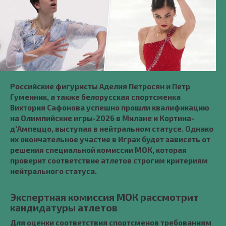
Российские фигуристы Аделия Петросян и Петр
Гуменник, а также белорусская спортсменка
Виктория Сафонова успешно прошли квалификацию
на Олимпийские игры-2026 в Милане и Кортина-
д’Ампеццо, выступая в нейтральном статусе. Однако
их окончательное участие в Играх будет зависеть от
решения специальной комиссии МОК, которая
проверит соответствие атлетов строгим критериям
нейтрального статуса.
Экспертная комиссия МОК рассмотрит
кандидатуры атлетов
Для оценки соответствия спортсменов требованиям