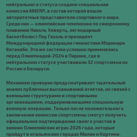
нейтрального статуса создана специальная
комиссия AINERP, в состав которой вошли
авторитетные представители спортивного мира.
Среди них — олимпийская чемпионка по синхронному
плаванию Николь Хевертц, легендарный
баскетболист Пау Газоль и президент
Международной федерации гимнастики Моринари
Ватанабе. Эта же система успешно применялась
перед Олимпиадой-2024 в Париже, где в
нейтральном статусе участвовали 32 спортсмена из
России и Беларуси.
Механизм проверки предусматривает тщательный
анализ публичных высказываний атлетов, их связей с
военными структурами и спортивными
организациями, поддерживающими специальную
военную операцию. Только после положительного
заключения комиссии спортсмены смогут получить
официальное подтверждение своего участия в
зимних Олимпийских играх 2026 года, которые
пройдут в итальянских городах Милан и Кортина-