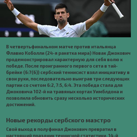
В четвертьфинальном матче против итальянца
Флавио Коболли (24-я ракетка мира) Новак Джокович
продемонстрировал характерную для себя волю к
победе. После проигранного первого сета в тай-
брейке (6:7(6)) сербский теннисист взял инициативу в
свои руки, последовательно выиграв три следующих
партии со счетом 6:2, 7:5, 6:4. Эта победа стала для
Джоковича 102-й на травяных кортах Уимблдона и
позволила обновить сразу несколько исторических
достижений.
Новые рекорды сербского маэстро
Свой выход в полуфинал Джокович превратил в
настоящий праздник теннисной статистики. 14-й