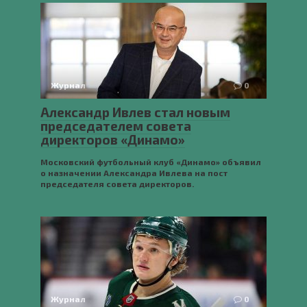
Журнал
0
Александр Ивлев стал новым
председателем совета
директоров «Динамо»
Московский футбольный клуб «Динамо» объявил
о назначении Александра Ивлева на пост
председателя совета директоров.
Журнал
0