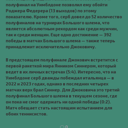
полуфинал на Уимблдоне позволил ему обойти
Роджера Федерера (13 выходов) по этому
показателю. Кроме того, серб довел до 52 количество
полуфиналов на турнирах Большого шлема, что
является абсолютным рекордом как среди мужчин,
так и среди женщин. Еще одно достижение — 392
победы в матчах Большого шлема — также теперь
принадлежит исключительно Джоковичу.
В предстоящем полуфинале Джокович встретится с
первой ракеткой мира Янником Синнером, который
ведет в их личных встречах (5:4). Интересно, что на
Уимблдоне серб дважды побеждал итальянца — в
2022 и 2023 годах, однако в последних четырех
матчах верх брал Синнер. Для Джоковича это третий
полуфинал Большого шлема в текущем сезоне, где
он пока не смог одержать ни одной победы (0:2).
Матч обещает стать настоящим испытанием для
обоих теннисистов.
0