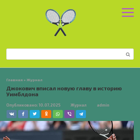
Перейти
к
контенту
Поиск:
Главная
»
Журнал
Джокович вписал новую главу в историю
Уимблдона
Опубликовано:
10.07.2025
Журнал
admin