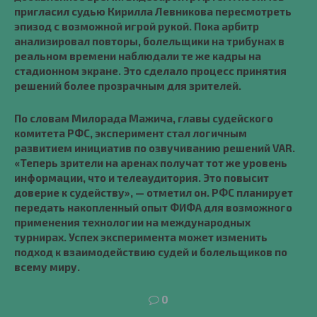
пригласил судью Кирилла Левникова пересмотреть
эпизод с возможной игрой рукой. Пока арбитр
анализировал повторы, болельщики на трибунах в
реальном времени наблюдали те же кадры на
стадионном экране. Это сделало процесс принятия
решений более прозрачным для зрителей.
По словам Милорада Мажича, главы судейского
комитета РФС, эксперимент стал логичным
развитием инициатив по озвучиванию решений VAR.
«Теперь зрители на аренах получат тот же уровень
информации, что и телеаудитория. Это повысит
доверие к судейству», — отметил он. РФС планирует
передать накопленный опыт ФИФА для возможного
применения технологии на международных
турнирах. Успех эксперимента может изменить
подход к взаимодействию судей и болельщиков по
всему миру.
0