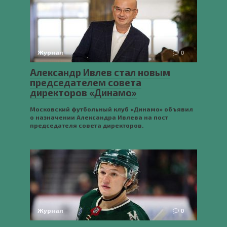
Журнал
0
Александр Ивлев стал новым
председателем совета
директоров «Динамо»
Московский футбольный клуб «Динамо» объявил
о назначении Александра Ивлева на пост
председателя совета директоров.
Журнал
0